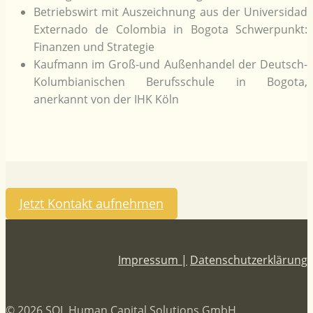
Betriebswirt mit Auszeichnung aus der Universidad
Externado de Colombia in Bogota Schwerpunkt:
Finanzen und Strategie
Kaufmann im Groß-und Außenhandel der Deutsch-
Kolumbianischen Berufsschule in Bogota,
anerkannt von der IHK Köln
Jetzt Kontakt aufnehmen
Impressum |
Datenschutzerklärung
© 2026 SOL Human Capital Solutions GmbH